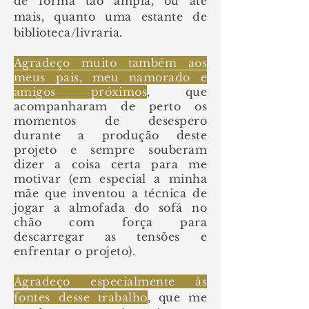
de forma tão ampla, ou até
mais, quanto uma estante de
biblioteca/livraria.
Agradeço muito também aos
meus pais, meu namorado e
amigos próximos
, que
acompanharam de perto os
momentos de desespero
durante a produção deste
projeto e sempre souberam
dizer a coisa certa para me
motivar (em especial a minha
mãe que inventou a técnica de
jogar a almofada do sofá no
chão com força para
descarregar as
tensões
e
enfrentar o projeto).
Agradeço especialmente às
fontes desse trabalho
, que me