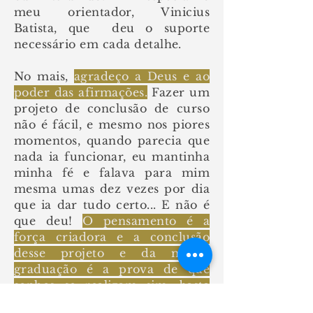
meu orientador, Vinicius
Batista, que deu o suporte
necessário em cada detalhe.
No mais,
agradeço a Deus e ao
poder das afirmações.
Fazer um
projeto de conclusão de curso
não é fácil, e mesmo nos piores
momentos, quando parecia que
nada ia funcionar, eu mantinha
minha fé e falava para mim
mesma umas dez vezes por dia
que ia dar tudo certo... E não é
que deu!
O pensamento é a
força criadora e a conclusão
desse projeto e da minha
graduação é a prova de que
sonhos se realizam sim, basta
acreditar e fazer acontecer!