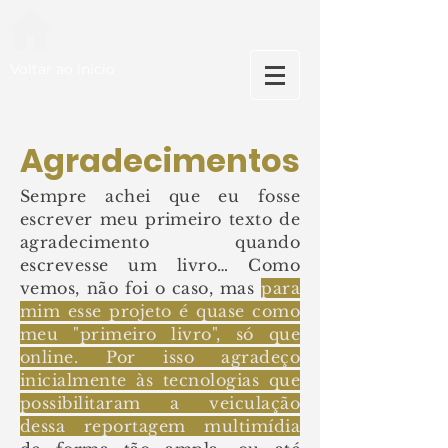
Voltar ao início
Agradecimentos
Sempre achei que eu fosse
escrever meu primeiro texto de
agradecimento quando
escrevesse um livro… Como
vemos, não foi o caso, mas
para
mim esse projeto é quase como
meu "primeiro livro", só que
online. Por isso agradeço
inicialmente às tecnologias que
possibilitaram a veiculação
dessa reportagem multimídia